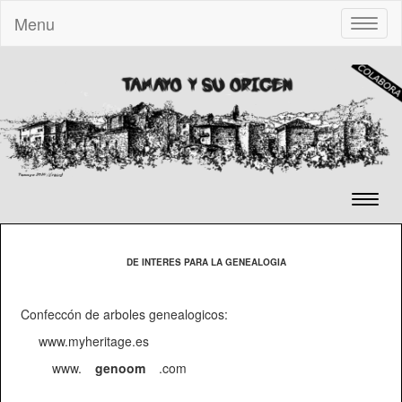
Menu
Toggle
naviga
Toggl
naviga
DE INTERES PARA LA GENEALOGIA
Confeccón de arboles genealogicos:
www.myheritage.es
www.
genoom
.com