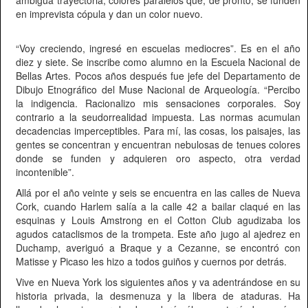
ambigua trayectoria, colores paralelos que, de pronto, se funden
en imprevista cópula y dan un color nuevo.
“Voy creciendo, ingresé en escuelas mediocres”. Es en el año
diez y siete. Se inscribe como alumno en la Escuela Nacional de
Bellas Artes. Pocos años después fue jefe del Departamento de
Dibujo Etnográfico del Muse Nacional de Arqueología. “Percibo
la indigencia. Racionalizo mis sensaciones corporales. Soy
contrario a la seudorrealidad impuesta. Las normas acumulan
decadencias imperceptibles. Para mí, las cosas, los paisajes, las
gentes se concentran y encuentran nebulosas de tenues colores
donde se funden y adquieren oro aspecto, otra verdad
incontenible”.
Allá por el año veinte y seis se encuentra en las calles de Nueva
Cork, cuando Harlem salía a la calle 42 a bailar claqué en las
esquinas y Louis Amstrong en el Cotton Club agudizaba los
agudos cataclismos de la trompeta. Este año jugo al ajedrez en
Duchamp, averiguó a Braque y a Cezanne, se encontró con
Matisse y Picaso les hizo a todos guiños y cuernos por detrás.
Vive en Nueva York los siguientes años y va adentrándose en su
historia privada, la desmenuza y la libera de ataduras. Ha