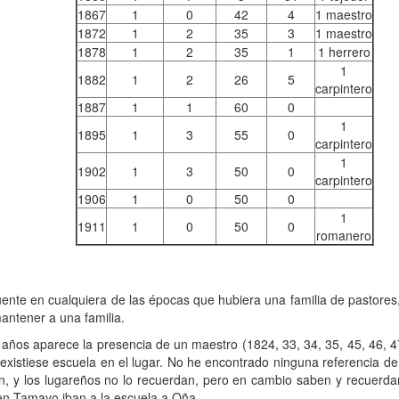
1867
1
0
42
4
1 maestro
1872
1
2
35
3
1 maestro
1878
1
2
35
1
1 herrero
1
1882
1
2
26
5
carpintero
1887
1
1
60
0
1
1895
1
3
55
0
carpintero
1
1902
1
3
50
0
carpintero
1906
1
0
50
0
1
1911
1
0
50
0
romanero
quiera de las épocas que hubiera una familia de pastores, per
ntener a una familia.
 la presencia de un maestro (1824, 33, 34, 35, 45, 46, 47, 48
existiese escuela en el lugar. No he encontrado ninguna referencia de s
in, y los lugareños no lo recuerdan, pero en cambio saben y recuerdan
 en Tamayo iban a la escuela a Oña.