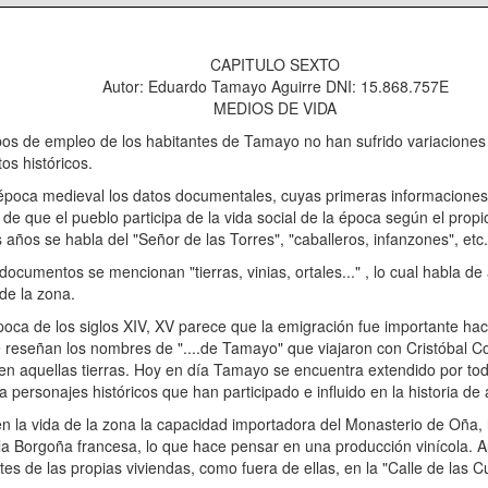
CAPITULO SEXTO
Autor: Eduardo Tamayo Aguirre DNI: 15.868.757E
MEDIOS DE VIDA
e los habitantes de Tamayo no han sufrido variaciones a lo la
os históricos.
 los datos documentales, cuyas primeras informaciones que 
n de que el pueblo participa de la vida social de la época según el prop
 años se habla del "Señor de las Torres", "caballeros, infanzones", etc
mencionan "tierras, vinias, ortales..." , lo cual habla de alg
 de la zona.
glos XIV, XV parece que la emigración fue importante hacia t
 reseñan los nombres de "....de Tamayo" que viajaron con Cristóbal Co
en aquellas tierras. Hoy en día Tamayo se encuentra extendido por tod
 personajes históricos que han participado e influido en la historia de
 la zona la capacidad importadora del Monasterio de Oña, haci
la Borgoña francesa, lo que hace pensar en una producción vinícola. A
es de las propias viviendas, como fuera de ellas, en la "Calle de las 