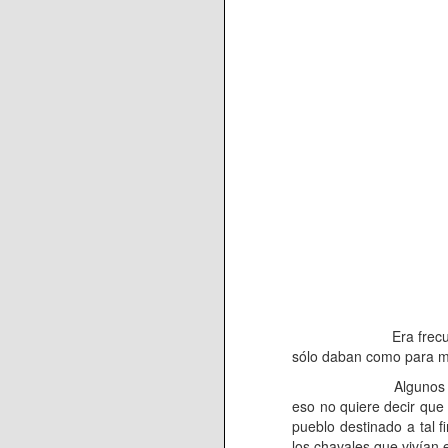
Era frecuente en cual
sólo daban como para ma
Algunos años aparece
eso no quiere decir que 
pueblo destinado a tal f
los chavales que vivían