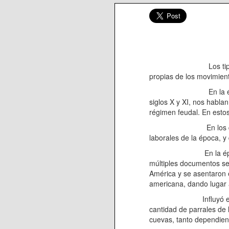
Los tipos de empleo d
propias de los movimient
En la época medieval
siglos X y XI, nos habla
régimen feudal. En estos
En los documentos se 
laborales de la época, y
En la época de los si
múltiples documentos se
América y se asentaron 
americana, dando lugar a
Influyó en la vida de
cantidad de parrales de 
cuevas, tanto dependient