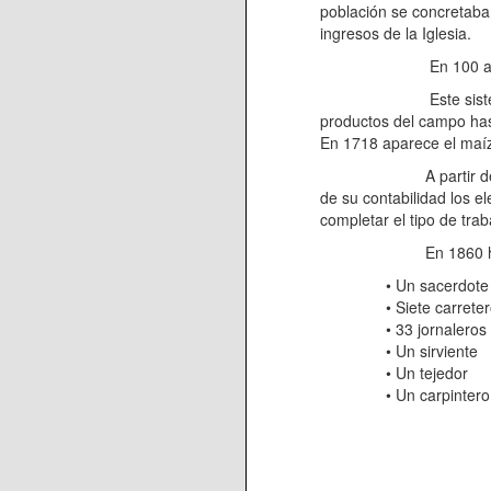
población se concretaban
ingresos de la Iglesia.
En 100 aparecen nue
Este sistema de finan
productos del campo hast
En 1718 aparece el maí
A partir del año 1837
de su contabilidad los 
completar el tipo de tra
En 1860 había e
• Un sacerdote
• Siete carrete
• 33 jornaleros
• Un sirviente
• Un tejedor
• Un carpintero