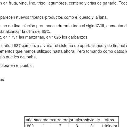
 en fruta, vino, lino, trigo, legumbres, centeno y crias de ganado. Tod
vos tributos-productos como el queso y la lana.
ciación permanece durante todo el siglo XVIII, aumentando los
a alcanzar la cifra del 65%.
z, en 1791 las manzanas, en 1825 los garbanzos.
 comienza a variar el sistema de aportaciones y de financiación
elementos que hemos utilizado hasta ahora. Pero tomando como datos 
bajo que les ocupaba.
n el pueblo:
ros
año
sacerdote
carretero
jornalero
sirviente
otros
1860
1
7
3
31
1 tejedor