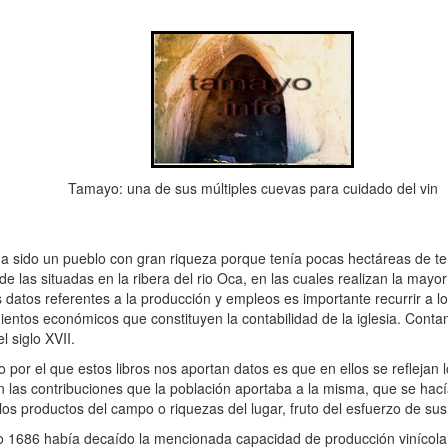
Tamayo: una de sus múltiples cuevas para cuidado del vin
blo con gran riqueza porque tenía pocas hectáreas de terren
 las situadas en la ribera del rio Oca, en las cuales realizan la mayorí
datos referentes a la producción y empleos es importante recurrir a los
mientos económicos que constituyen la contabilidad de la iglesia. Con
el siglo XVII.
estos libros nos aportan datos es que en ellos se reflejan los 
en las contribuciones que la población aportaba a la misma, que se ha
 los productos del campo o riquezas del lugar, fruto del esfuerzo de sus
 decaído la mencionada capacidad de producción vinícola, y l